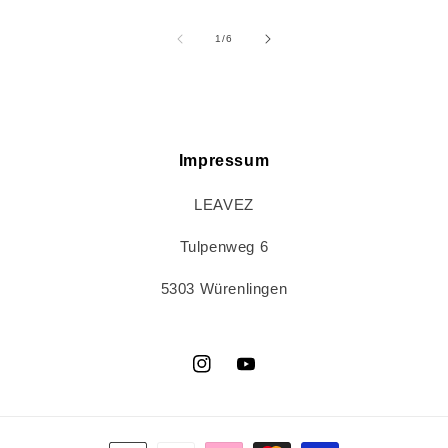
von
1
/
6
Impressum
LEAVEZ
Tulpenweg 6
5303 Würenlingen
Instagram
YouTube
Zahlungsmethoden