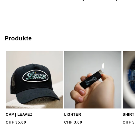
Produkte
CAP | LEAVEZ
LIGHTER
SHIRT
Normaler
Normaler
Norm
CHF 35.00
CHF 3.00
CHF 5
Preis
Preis
Prei