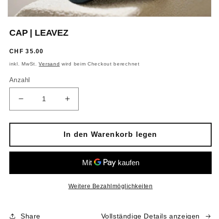
Medien
1
CAP | LEAVEZ
in
Modal
öffnen
Normaler
CHF 35.00
Preis
inkl. MwSt.
Versand
wird beim Checkout berechnet
Anzahl
Verringere
Erhöhe
die
die
Menge
Menge
für
für
In den Warenkorb legen
CAP
CAP
|
|
LEAVEZ
LEAVEZ
Weitere Bezahlmöglichkeiten
Share
Vollständige Details anzeigen